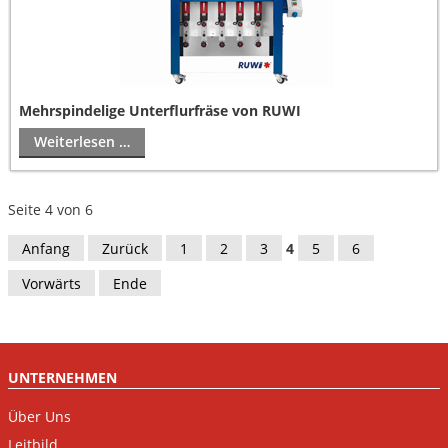
Mehrspindelige Unterflurfräse von RUWI
Weiterlesen …
Seite 4 von 6
Anfang
Zurück
1
2
3
4
5
6
Vorwärts
Ende
UNTERNEHMEN
Über Uns
Leitbild